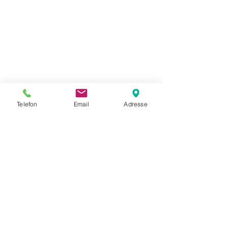
Spaziergängen und 
Wanderungen die ganze 
Vielfalt einer beeindruckend 
schönen Natur. Ein Buch, das 
ansteckend ist und auffordert, 
sich bald selbst auf den Weg 
zu machen.
Telefon
Email
Adresse