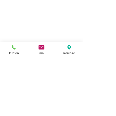
auch ihre Zerbrechlichkeit und 
Schutzbedürftigkeit aufgezeigt.
Telefon
Email
Adresse